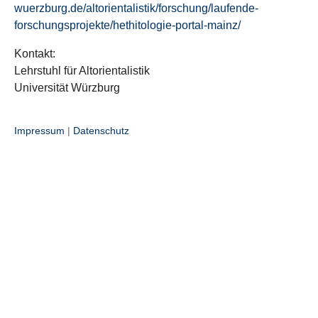
wuerzburg.de/altorientalistik/forschung/laufende-
forschungsprojekte/hethitologie-portal-mainz/
Kontakt:
Lehrstuhl für Altorientalistik
Universität Würzburg
Impressum
|
Datenschutz