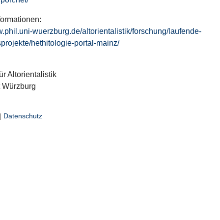
formationen:
w.phil.uni-wuerzburg.de/altorientalistik/forschung/laufende-
projekte/hethitologie-portal-mainz/
ür Altorientalistik
t Würzburg
|
Datenschutz