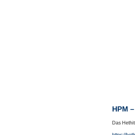
HPM – 
Das Hethito
https://het