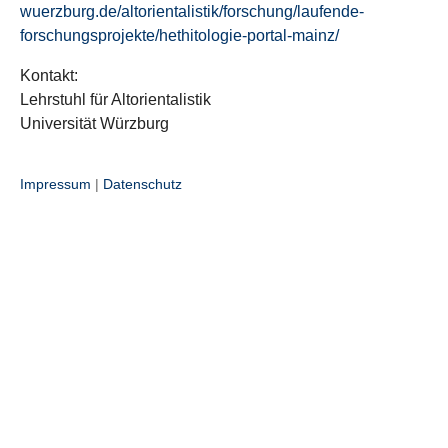
wuerzburg.de/altorientalistik/forschung/laufende-
forschungsprojekte/hethitologie-portal-mainz/
Kontakt:
Lehrstuhl für Altorientalistik
Universität Würzburg
Impressum
|
Datenschutz