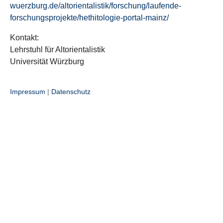
wuerzburg.de/altorientalistik/forschung/laufende-
forschungsprojekte/hethitologie-portal-mainz/
Kontakt:
Lehrstuhl für Altorientalistik
Universität Würzburg
Impressum
|
Datenschutz