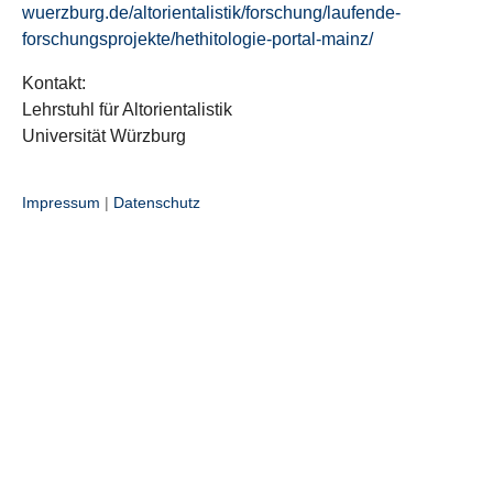
wuerzburg.de/altorientalistik/forschung/laufende-
forschungsprojekte/hethitologie-portal-mainz/
Kontakt:
Lehrstuhl für Altorientalistik
Universität Würzburg
Impressum
|
Datenschutz