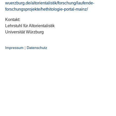
wuerzburg.de/altorientalistik/forschung/laufende-
forschungsprojekte/hethitologie-portal-mainz/
Kontakt:
Lehrstuhl für Altorientalistik
Universität Würzburg
Impressum
|
Datenschutz