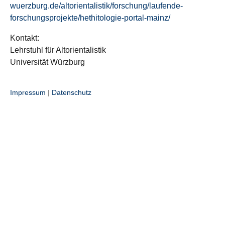
wuerzburg.de/altorientalistik/forschung/laufende-
forschungsprojekte/hethitologie-portal-mainz/
Kontakt:
Lehrstuhl für Altorientalistik
Universität Würzburg
Impressum
|
Datenschutz