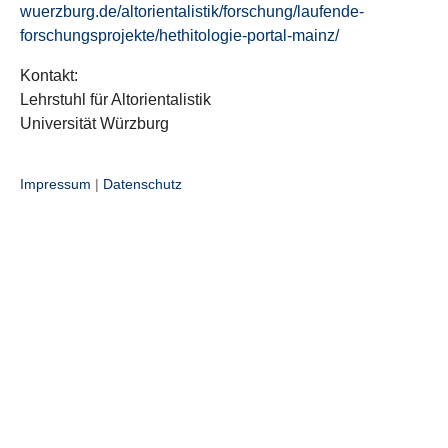
wuerzburg.de/altorientalistik/forschung/laufende-
forschungsprojekte/hethitologie-portal-mainz/
Kontakt:
Lehrstuhl für Altorientalistik
Universität Würzburg
Impressum
|
Datenschutz