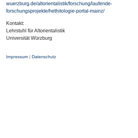
wuerzburg.de/altorientalistik/forschung/laufende-
forschungsprojekte/hethitologie-portal-mainz/
Kontakt:
Lehrstuhl für Altorientalistik
Universität Würzburg
Impressum
|
Datenschutz