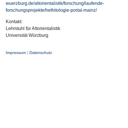
wuerzburg.de/altorientalistik/forschung/laufende-
forschungsprojekte/hethitologie-portal-mainz/
Kontakt:
Lehrstuhl für Altorientalistik
Universität Würzburg
Impressum
|
Datenschutz