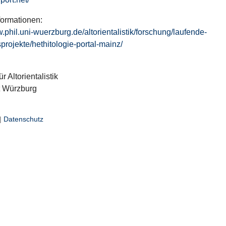
formationen:
w.phil.uni-wuerzburg.de/altorientalistik/forschung/laufende-
projekte/hethitologie-portal-mainz/
ür Altorientalistik
t Würzburg
|
Datenschutz