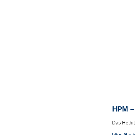
HPM – 
Das Hethito
https://het