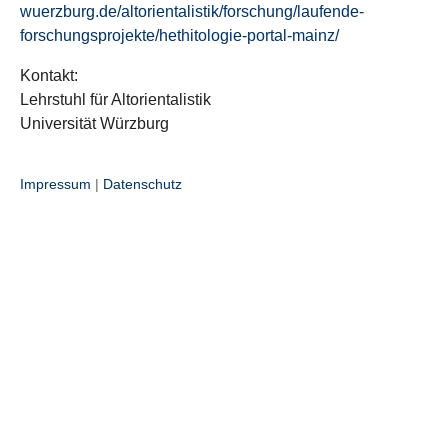
wuerzburg.de/altorientalistik/forschung/laufende-
forschungsprojekte/hethitologie-portal-mainz/
Kontakt:
Lehrstuhl für Altorientalistik
Universität Würzburg
Impressum
|
Datenschutz