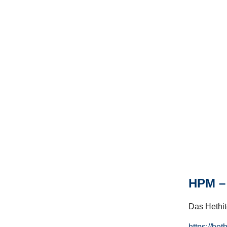
HPM – 
Das Hethito
https://het