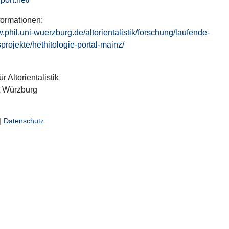
formationen:
w.phil.uni-wuerzburg.de/altorientalistik/forschung/laufende-
projekte/hethitologie-portal-mainz/
ür Altorientalistik
t Würzburg
|
Datenschutz