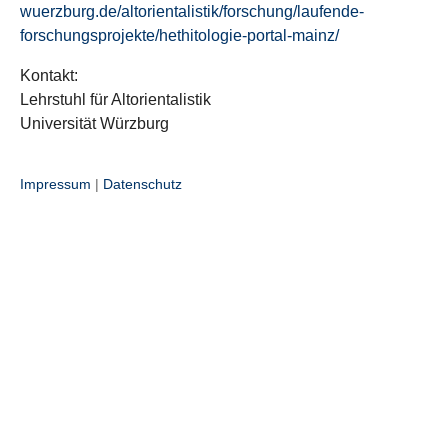
wuerzburg.de/altorientalistik/forschung/laufende-
forschungsprojekte/hethitologie-portal-mainz/
Kontakt:
Lehrstuhl für Altorientalistik
Universität Würzburg
Impressum
|
Datenschutz