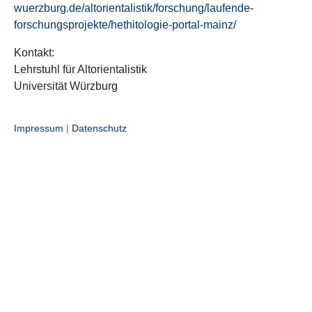
wuerzburg.de/altorientalistik/forschung/laufende-
forschungsprojekte/hethitologie-portal-mainz/
Kontakt:
Lehrstuhl für Altorientalistik
Universität Würzburg
Impressum
|
Datenschutz