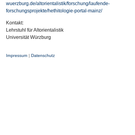
wuerzburg.de/altorientalistik/forschung/laufende-
forschungsprojekte/hethitologie-portal-mainz/
Kontakt:
Lehrstuhl für Altorientalistik
Universität Würzburg
Impressum
|
Datenschutz