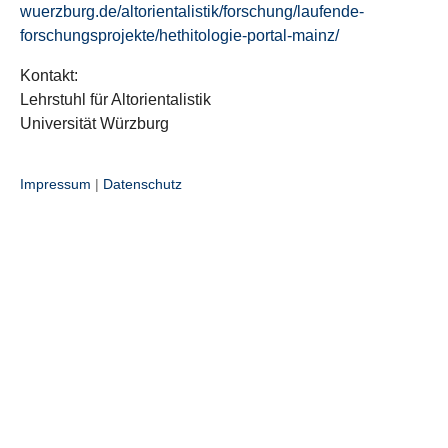
wuerzburg.de/altorientalistik/forschung/laufende-
forschungsprojekte/hethitologie-portal-mainz/
Kontakt:
Lehrstuhl für Altorientalistik
Universität Würzburg
Impressum
|
Datenschutz