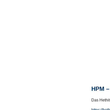
HPM – 
Das Hethito
https://het