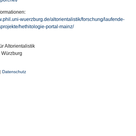
formationen:
w.phil.uni-wuerzburg.de/altorientalistik/forschung/laufende-
projekte/hethitologie-portal-mainz/
ür Altorientalistik
t Würzburg
|
Datenschutz