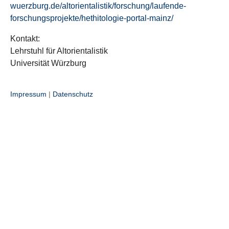
wuerzburg.de/altorientalistik/forschung/laufende-
forschungsprojekte/hethitologie-portal-mainz/
Kontakt:
Lehrstuhl für Altorientalistik
Universität Würzburg
Impressum
|
Datenschutz