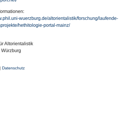
formationen:
w.phil.uni-wuerzburg.de/altorientalistik/forschung/laufende-
projekte/hethitologie-portal-mainz/
ür Altorientalistik
t Würzburg
|
Datenschutz