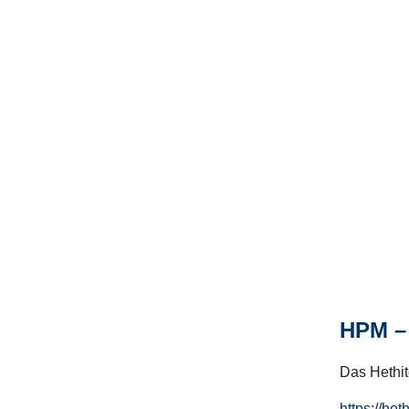
HPM – 
Das Hethito
https://het