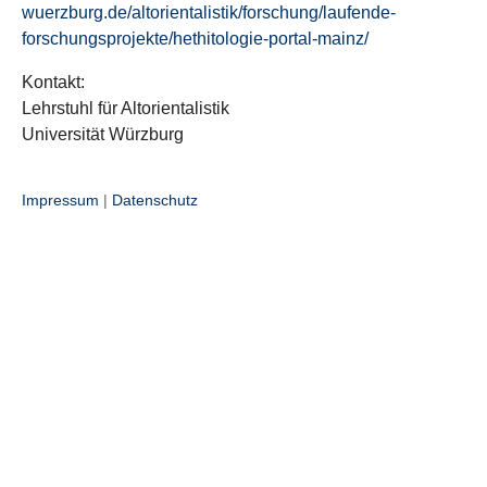
wuerzburg.de/altorientalistik/forschung/laufende-
forschungsprojekte/hethitologie-portal-mainz/
Kontakt:
Lehrstuhl für Altorientalistik
Universität Würzburg
Impressum
|
Datenschutz