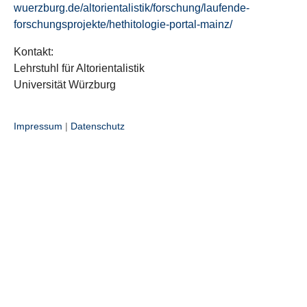
wuerzburg.de/altorientalistik/forschung/laufende-
forschungsprojekte/hethitologie-portal-mainz/
Kontakt:
Lehrstuhl für Altorientalistik
Universität Würzburg
Impressum
|
Datenschutz