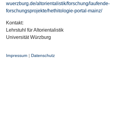
wuerzburg.de/altorientalistik/forschung/laufende-
forschungsprojekte/hethitologie-portal-mainz/
Kontakt:
Lehrstuhl für Altorientalistik
Universität Würzburg
Impressum
|
Datenschutz