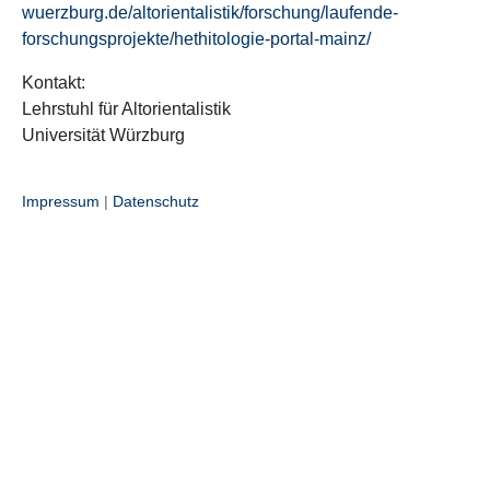
wuerzburg.de/altorientalistik/forschung/laufende-
forschungsprojekte/hethitologie-portal-mainz/
Kontakt:
Lehrstuhl für Altorientalistik
Universität Würzburg
Impressum
|
Datenschutz