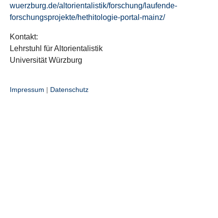
wuerzburg.de/altorientalistik/forschung/laufende-
forschungsprojekte/hethitologie-portal-mainz/
Kontakt:
Lehrstuhl für Altorientalistik
Universität Würzburg
Impressum
|
Datenschutz