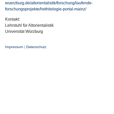
wuerzburg.de/altorientalistik/forschung/laufende-
forschungsprojekte/hethitologie-portal-mainz/
Kontakt:
Lehrstuhl für Altorientalistik
Universität Würzburg
Impressum
|
Datenschutz