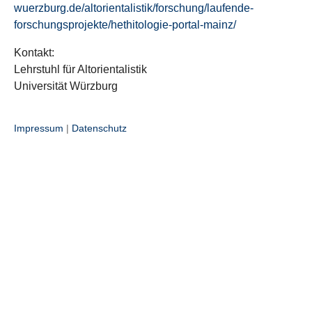
wuerzburg.de/altorientalistik/forschung/laufende-
forschungsprojekte/hethitologie-portal-mainz/
Kontakt:
Lehrstuhl für Altorientalistik
Universität Würzburg
Impressum
|
Datenschutz