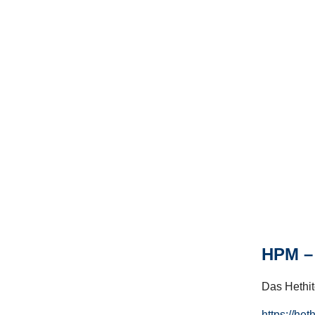
HPM – 
Das Hethito
https://het