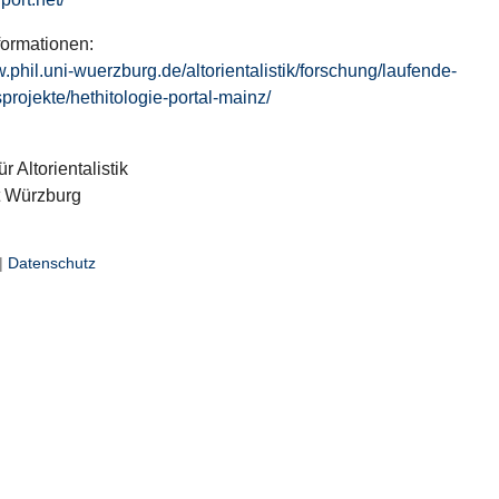
formationen:
w.phil.uni-wuerzburg.de/altorientalistik/forschung/laufende-
projekte/hethitologie-portal-mainz/
ür Altorientalistik
t Würzburg
|
Datenschutz