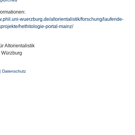
formationen:
w.phil.uni-wuerzburg.de/altorientalistik/forschung/laufende-
projekte/hethitologie-portal-mainz/
ür Altorientalistik
t Würzburg
|
Datenschutz