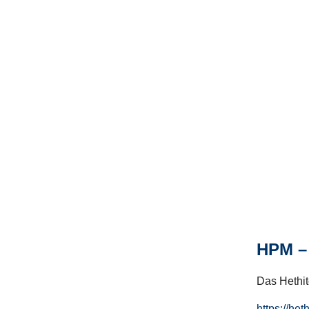
HPM – 
Das Hethito
https://het