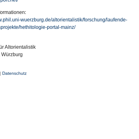
formationen:
w.phil.uni-wuerzburg.de/altorientalistik/forschung/laufende-
projekte/hethitologie-portal-mainz/
ür Altorientalistik
t Würzburg
|
Datenschutz