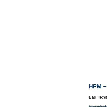
HPM – 
Das Hethito
https://het