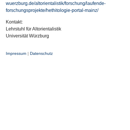
wuerzburg.de/altorientalistik/forschung/laufende-
forschungsprojekte/hethitologie-portal-mainz/
Kontakt:
Lehrstuhl für Altorientalistik
Universität Würzburg
Impressum
|
Datenschutz