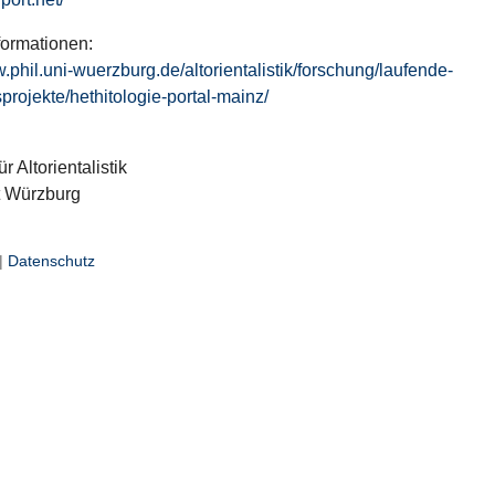
formationen:
w.phil.uni-wuerzburg.de/altorientalistik/forschung/laufende-
projekte/hethitologie-portal-mainz/
ür Altorientalistik
t Würzburg
|
Datenschutz