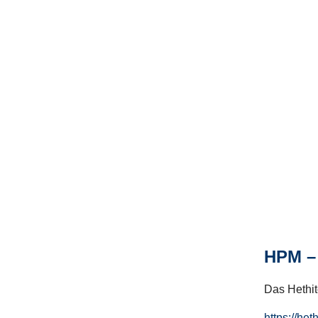
HPM – 
Das Hethito
https://het