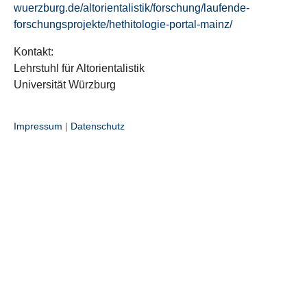
wuerzburg.de/altorientalistik/forschung/laufende-
forschungsprojekte/hethitologie-portal-mainz/
Kontakt:
Lehrstuhl für Altorientalistik
Universität Würzburg
Impressum
|
Datenschutz