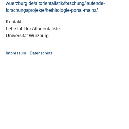
wuerzburg.de/altorientalistik/forschung/laufende-
forschungsprojekte/hethitologie-portal-mainz/
Kontakt:
Lehrstuhl für Altorientalistik
Universität Würzburg
Impressum
|
Datenschutz