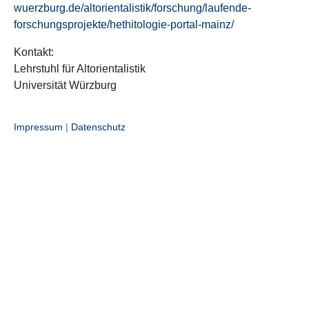
wuerzburg.de/altorientalistik/forschung/laufende-
forschungsprojekte/hethitologie-portal-mainz/
Kontakt:
Lehrstuhl für Altorientalistik
Universität Würzburg
Impressum
|
Datenschutz