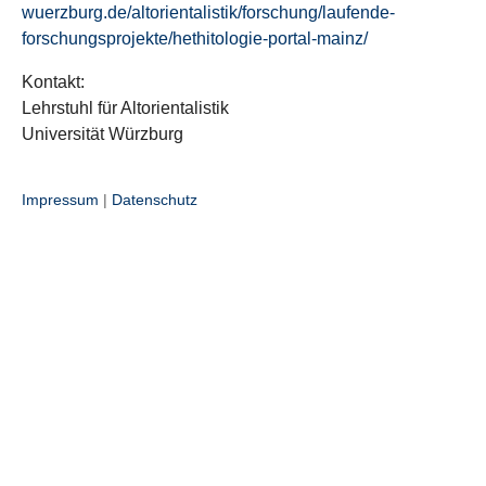
wuerzburg.de/altorientalistik/forschung/laufende-
forschungsprojekte/hethitologie-portal-mainz/
Kontakt:
Lehrstuhl für Altorientalistik
Universität Würzburg
Impressum
|
Datenschutz