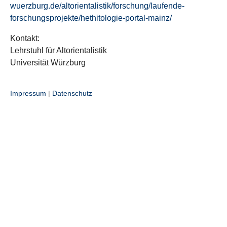
wuerzburg.de/altorientalistik/forschung/laufende-
forschungsprojekte/hethitologie-portal-mainz/
Kontakt:
Lehrstuhl für Altorientalistik
Universität Würzburg
Impressum
|
Datenschutz