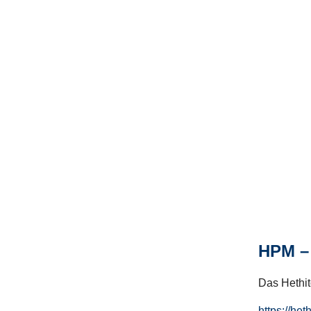
HPM – 
Das Hethito
https://het