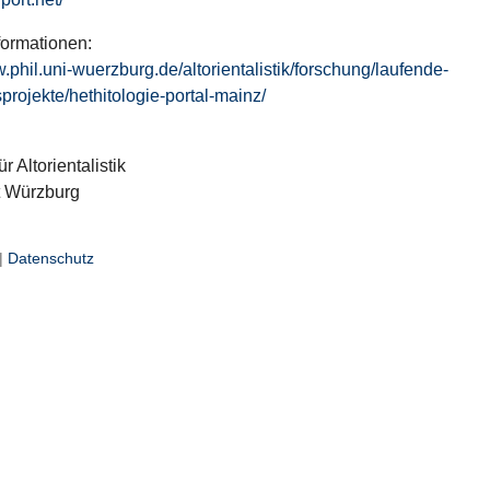
formationen:
w.phil.uni-wuerzburg.de/altorientalistik/forschung/laufende-
projekte/hethitologie-portal-mainz/
ür Altorientalistik
t Würzburg
|
Datenschutz