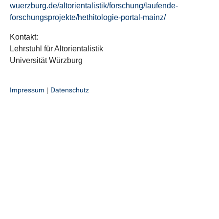
wuerzburg.de/altorientalistik/forschung/laufende-
forschungsprojekte/hethitologie-portal-mainz/
Kontakt:
Lehrstuhl für Altorientalistik
Universität Würzburg
Impressum
|
Datenschutz