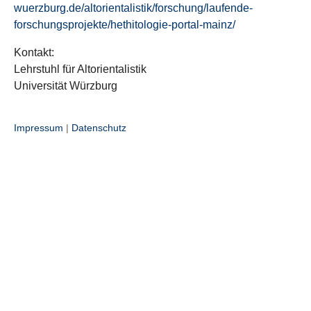
wuerzburg.de/altorientalistik/forschung/laufende-
forschungsprojekte/hethitologie-portal-mainz/
Kontakt:
Lehrstuhl für Altorientalistik
Universität Würzburg
Impressum
|
Datenschutz