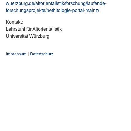
wuerzburg.de/altorientalistik/forschung/laufende-
forschungsprojekte/hethitologie-portal-mainz/
Kontakt:
Lehrstuhl für Altorientalistik
Universität Würzburg
Impressum
|
Datenschutz