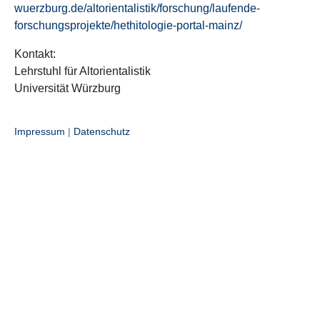
wuerzburg.de/altorientalistik/forschung/laufende-
forschungsprojekte/hethitologie-portal-mainz/
Kontakt:
Lehrstuhl für Altorientalistik
Universität Würzburg
Impressum
|
Datenschutz