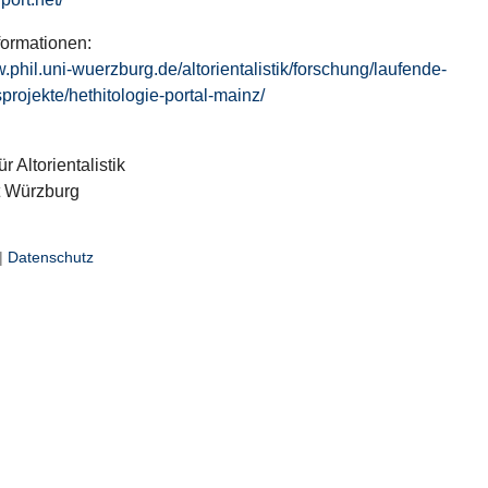
formationen:
w.phil.uni-wuerzburg.de/altorientalistik/forschung/laufende-
projekte/hethitologie-portal-mainz/
ür Altorientalistik
t Würzburg
|
Datenschutz