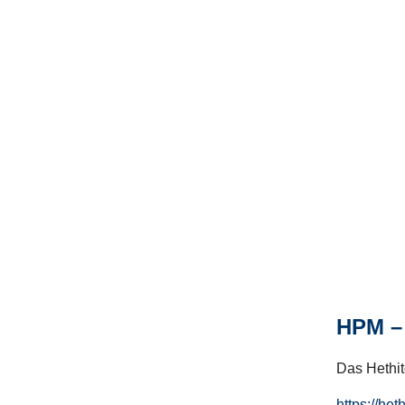
HPM – 
Das Hethito
https://het