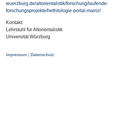
wuerzburg.de/altorientalistik/forschung/laufende-
forschungsprojekte/hethitologie-portal-mainz/
Kontakt:
Lehrstuhl für Altorientalistik
Universität Würzburg
Impressum
|
Datenschutz