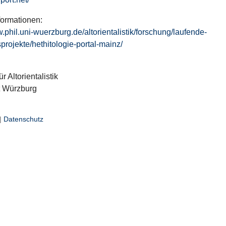
formationen:
w.phil.uni-wuerzburg.de/altorientalistik/forschung/laufende-
projekte/hethitologie-portal-mainz/
ür Altorientalistik
t Würzburg
|
Datenschutz