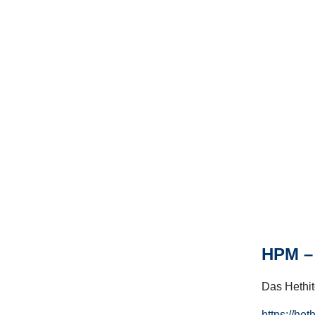
HPM – 
Das Hethito
https://het