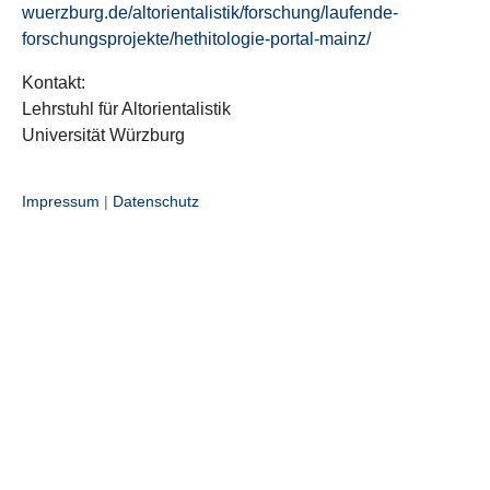
wuerzburg.de/altorientalistik/forschung/laufende-
forschungsprojekte/hethitologie-portal-mainz/
Kontakt:
Lehrstuhl für Altorientalistik
Universität Würzburg
Impressum
|
Datenschutz