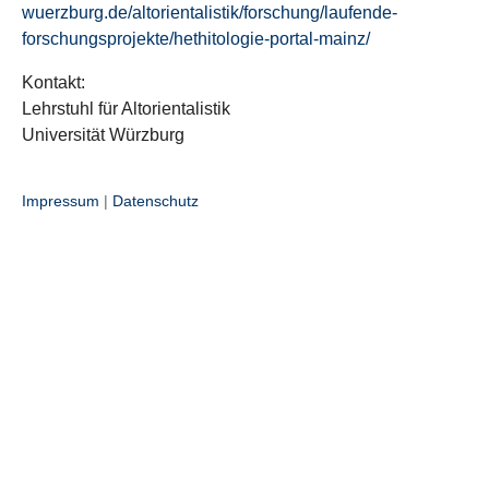
wuerzburg.de/altorientalistik/forschung/laufende-
forschungsprojekte/hethitologie-portal-mainz/
Kontakt:
Lehrstuhl für Altorientalistik
Universität Würzburg
Impressum
|
Datenschutz