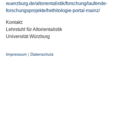
wuerzburg.de/altorientalistik/forschung/laufende-
forschungsprojekte/hethitologie-portal-mainz/
Kontakt:
Lehrstuhl für Altorientalistik
Universität Würzburg
Impressum
|
Datenschutz