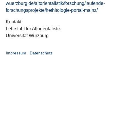
wuerzburg.de/altorientalistik/forschung/laufende-
forschungsprojekte/hethitologie-portal-mainz/
Kontakt:
Lehrstuhl für Altorientalistik
Universität Würzburg
Impressum
|
Datenschutz