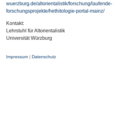
wuerzburg.de/altorientalistik/forschung/laufende-
forschungsprojekte/hethitologie-portal-mainz/
Kontakt:
Lehrstuhl für Altorientalistik
Universität Würzburg
Impressum
|
Datenschutz